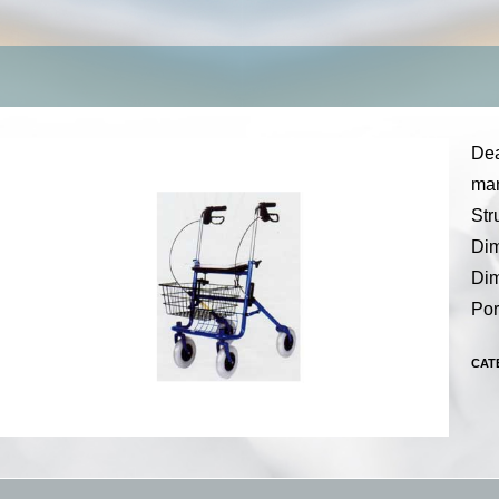
Dea
man
Str
Dim
Dim
Por
CAT