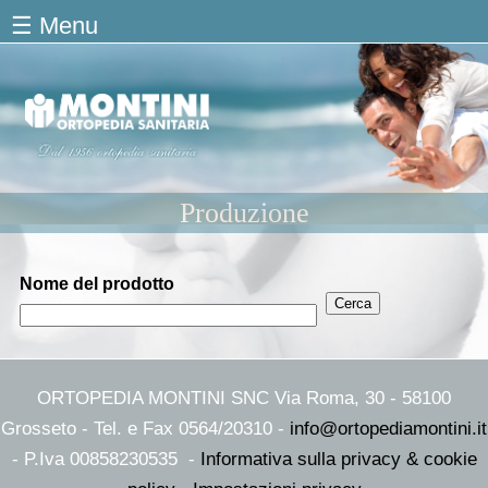
Salta al contenuto principale
☰ Menu
Produzione
Nome del prodotto
ORTOPEDIA MONTINI SNC Via Roma, 30 - 58100
Grosseto - Tel. e Fax 0564/20310 -
info@ortopediamontini.it
- P.Iva 00858230535 -
Informativa sulla privacy & cookie