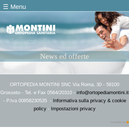
Salta al contenuto principale
☰ Menu
News ed offerte
ORTOPEDIA MONTINI SNC Via Roma, 30 - 58100
Grosseto - Tel. e Fax 0564/20310 -
info@ortopediamontini.it
- P.Iva 00858230535 -
Informativa sulla privacy & cookie
policy
-
Impostazioni privacy